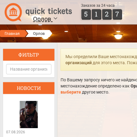
Заказов за 24 часа
5
1
2
7
Орлов
Главная
Орлов
ФИЛЬТР
Мы определили Ваше местонахожд
организаций
для этого места. Пож
По Вашему запросу ничего не найдено
местонахождение определено как
Ор
НОВОСТИ
выберите
другое место.
07.08.2026