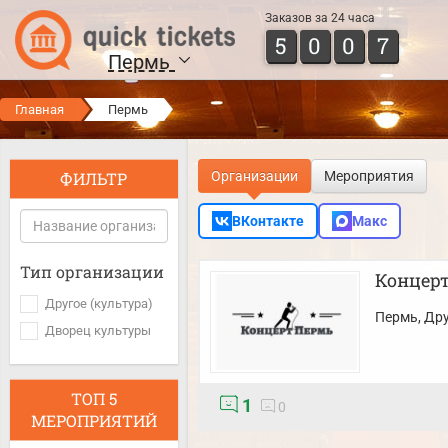
Заказов за 24 часа
5
0
0
7
Пермь
Главная
Пермь
ФИЛЬТР
Организации
Мероприятия
ВКонтакте
Макс
Тип организации
Концер
Другое (культура)
Пермь
, Др
Дворец культуры
ТОП 5
1
0
МЕРОПРИЯТИЙ