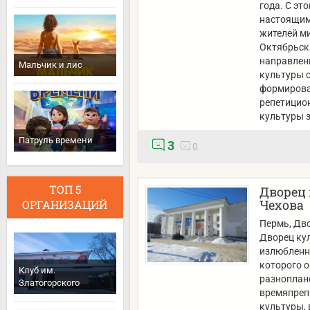
года. С эт
настоящим
жителей м
Октябрьск
направлени
Мальчик и лис
культуры 
формирован
репетицион
культуры 
Патруль времени
3
0
ТОП 5
Дворец 
Чехова
ОРГАНИЗАЦИЙ
Пермь
, Дв
Дворец кул
излюбленны
которого 
Клуб им.
разноплан
Златогорского
времяпреп
культуры, 