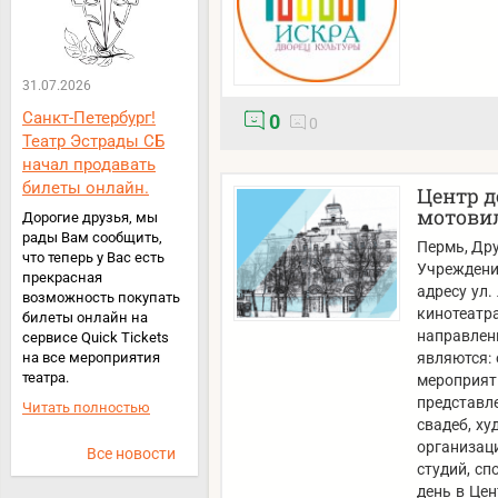
31.07.2026
Санкт-Петербург!
0
0
Театр Эстрады СБ
начал продавать
билеты онлайн.
Центр д
мотови
Дорогие друзья, мы
рады Вам сообщить,
Пермь
, Др
что теперь у Вас есть
Учреждени
прекрасная
адресу ул.
возможность покупать
кинотеатр
билеты онлайн на
направлен
сервисе Quick Tickets
на все мероприятия
являются:
театра.
мероприят
представл
Читать полностью
свадеб, х
организац
Все новости
студий, сп
день в Це