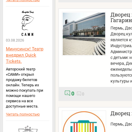
Дворец 
Гагарин
Пермь
, Дв
Дворец кул
является 
03.08.2026
Индустриал
Минусинск! Театр
Администр
внедрил Quick
с детьми: 
Tickets.
вечера, Де
Авторский театр
еженедель
«САМИ» открыл
пользуются
продажу билетов
культуры 
онлайн. Теперь их
можно покупать при
0
0
помощи нашего
сервиса на все
доступные места.
Дворец 
Читать полностью
Пермь
, Дв