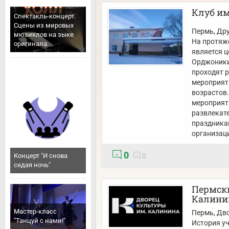
Клуб им
Спектакль-концерт.
Сцены из мировых
Пермь
, Др
мюзиклов на зыке
На протяже
оригинала.
является 
Орджоники
проходят 
мероприяти
возрастов.
мероприяти
развлекат
праздника
организаци
0
Концерт "И снова
0
седая ночь"
Пермски
Калини
Мастер-класс
Пермь
, Дв
"Танцуй с нами!"
История уч