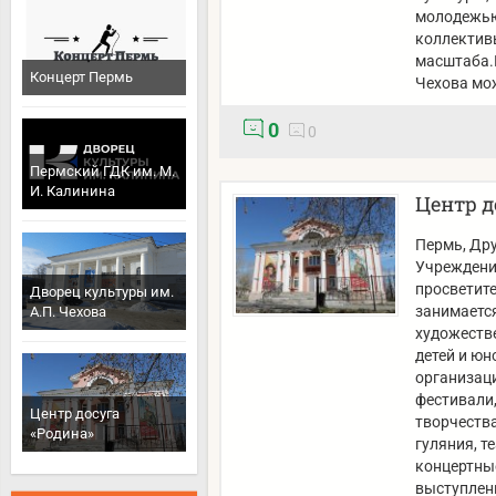
молодежью
коллектив
масштаба.
Концерт Пермь
Чехова мо
0
0
Пермский ГДК им. М.
И. Калинина
Центр д
Пермь
, Др
Учреждени
просветите
Дворец культуры им.
занимаетс
А.П. Чехова
художестве
детей и ю
организаци
фестивали
Центр досуга
творчеств
«Родина»
гуляния, т
концертны
выступлени