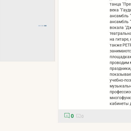
танца "Пре
века "Гауд
ансамбль 
ансамбль "
вокала "Дж
театральна
на гитаре,
также РЕТ
занимаются
площадках
проводим 
праздники
показывае
учебно-по
музыкальн
профессио
многофунк
кабинеты 
0
0