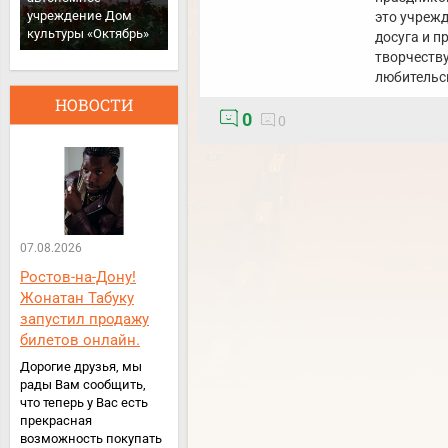
учреждение Дом
это учрежд
культуры «Октябрь»
досуга и п
творчеству
любительс
НОВОСТИ
0
0
07.08.2026
Ростов-на-Дону!
Жонатан Табуку
запустил продажу
билетов онлайн.
Дорогие друзья, мы
рады Вам сообщить,
что теперь у Вас есть
прекрасная
возможность покупать