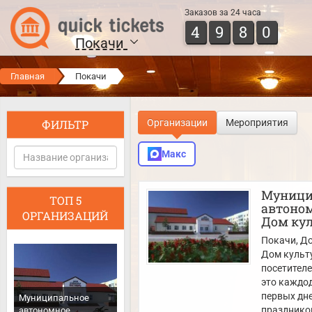
Заказов за 24 часа
4
9
8
0
Покачи
Главная
Покачи
ФИЛЬТР
Организации
Мероприятия
Макс
Муници
ТОП 5
автоно
ОРГАНИЗАЦИЙ
Дом кул
Покачи
, Д
Дом культу
посетителе
это каждод
первых дн
Муниципальное
праздников
автономное