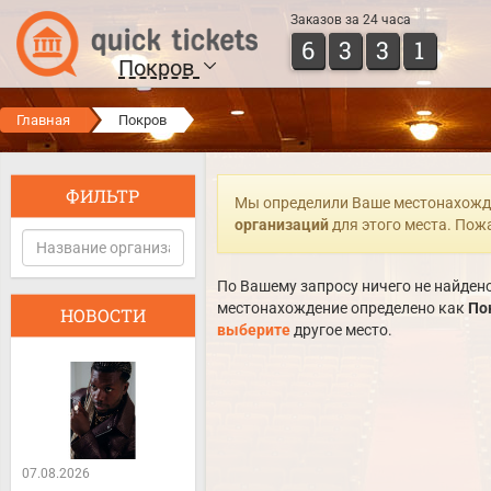
Заказов за 24 часа
6
3
3
1
Покров
Главная
Покров
ФИЛЬТР
Мы определили Ваше местонахожд
организаций
для этого места. Пож
По Вашему запросу ничего не найдено
местонахождение определено как
По
НОВОСТИ
выберите
другое место.
07.08.2026