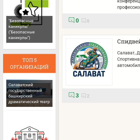
конференци
профессио
0
"Безопасные
0
каникулы"
("Безопасные
каникулы")
Спидвей
Салават
, 
ТОП 5
Спортивна
автомобил
ОРГАНИЗАЦИЙ
Салаватский
государственный
3
2
башкирский
драматический театр