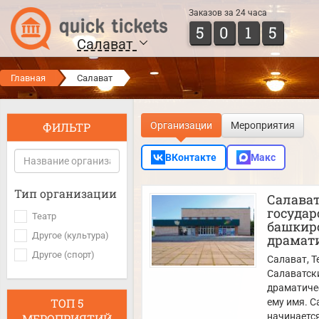
Заказов за 24 часа
5
0
1
5
Салават
Главная
Салават
ФИЛЬТР
Организации
Мероприятия
ВКонтакте
Макс
Тип организации
Салава
госуда
Театр
башкир
Другое (культура)
драмати
Другое (спорт)
Салават
, 
Салаватск
драматичес
ТОП 5
ему имя. С
начинается 
МЕРОПРИЯТИЙ