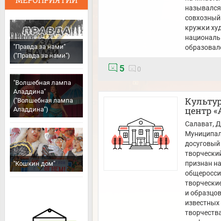
назывался 
совхозный 
кружки ху
национальн
"Правда за нами"
образовал
("Правда за нами")
5
0
"Волшебная лампа
Аладдина"
Культу
("Волшебная лампа
центр «
Аладдина")
Салават
, 
Муниципал
досуговый 
творчески
признан на
"Кошкин дом"
общероссий
творчески
и образцов
известных
творчества