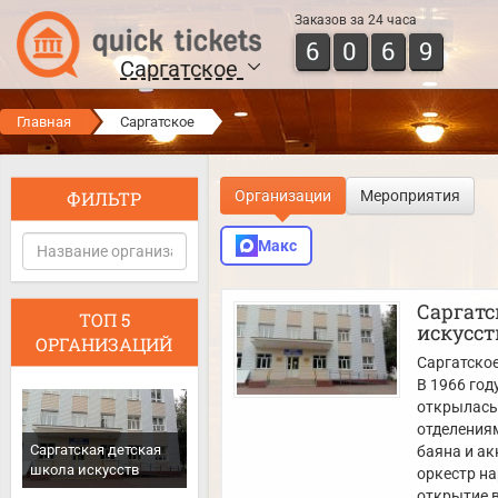
Заказов за 24 часа
6
0
6
9
Саргатское
Главная
Саргатское
ФИЛЬТР
Организации
Мероприятия
Макс
Саргатс
ТОП 5
искусст
ОРГАНИЗАЦИЙ
Саргатско
В 1966 год
открылась
отделениям
Саргатская детская
баяна и ак
школа искусств
оркестр на
открытие 