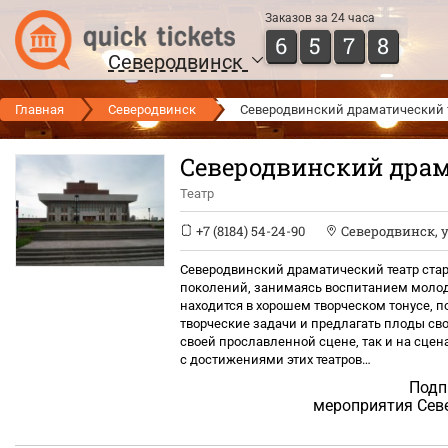
Заказов за 24 часа
6
5
7
8
Северодвинск
Главная
Северодвинск
Северодвинский драматический 
Северодвинский драм
Театр
+7 (8184) 54-24-90
Северодвинск
,
у
Северодвинский драматический театр ста
поколений, занимаясь воспитанием молод
находится в хорошем творческом тонусе, 
творческие задачи и предлагать плоды св
своей прославленной сцене, так и на сцена
с достижениями этих театров…
Подп
мероприятия Сев