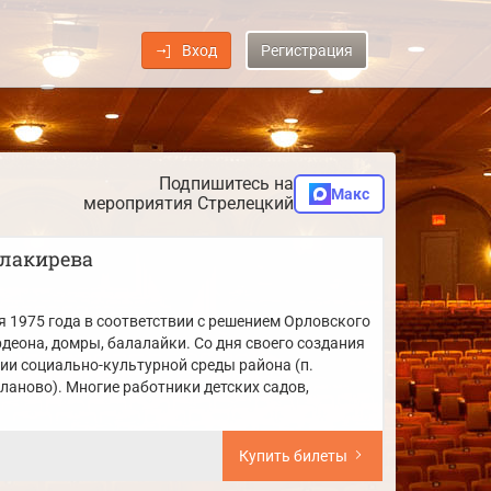
Вход
Регистрация
Подпишитесь на
Макс
мероприятия Стрелецкий
алакирева
 1975 года в соответствии с решением Орловского
деона, домры, балалайки. Со дня своего создания
и социально-культурной среды района (п.
кланово). Многие работники детских садов,
Купить билеты