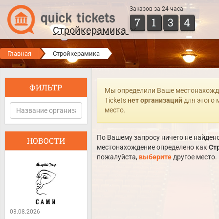
Заказов за 24 часа
7
1
3
4
Стройкерамика
Главная
Стройкерамика
ФИЛЬТР
Мы определили Ваше местонахожд
Tickets
нет организаций
для этого 
место.
По Вашему запросу ничего не найдено
НОВОСТИ
местонахождение определено как
Ст
пожалуйста,
выберите
другое место.
03.08.2026