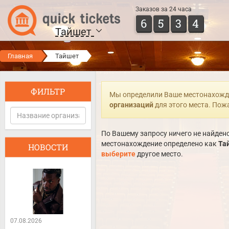
Заказов за 24 часа
6
5
3
4
Тайшет
Главная
Тайшет
ФИЛЬТР
Мы определили Ваше местонахожд
организаций
для этого места. Пож
По Вашему запросу ничего не найдено
местонахождение определено как
Та
НОВОСТИ
выберите
другое место.
07.08.2026