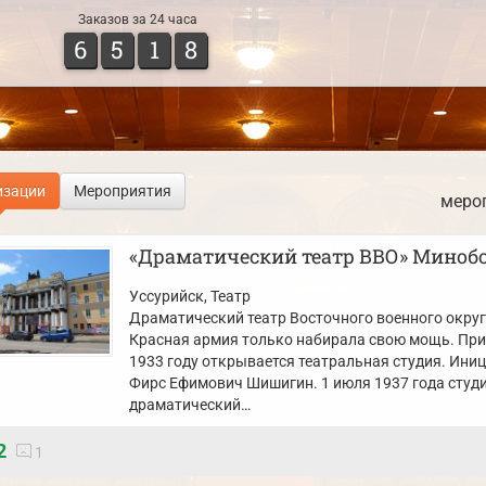
Заказов за 24 часа
6
5
1
8
изации
Мероприятия
меро
«Драматический театр ВВО» Миноб
Уссурийск
, Театр
Драматический театр Восточного военного округа
Красная армия только набирала свою мощь. При
1933 году открывается театральная студия. Ини
Фирс Ефимович Шишигин. 1 июля 1937 года студ
драматический…
2
1