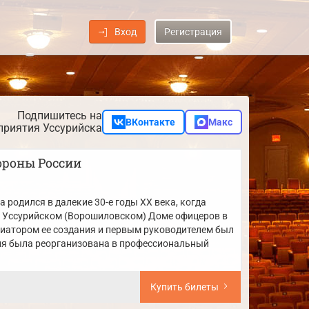
Вход
Регистрация
Подпишитесь на
ВКонтакте
Макс
приятия Уссурийска
ороны России
 родился в далекие 30-е годы XX века, когда
 Уссурийском (Ворошиловском) Доме офицеров в
циатором ее создания и первым руководителем был
ия была реорганизована в профессиональный
Купить билеты