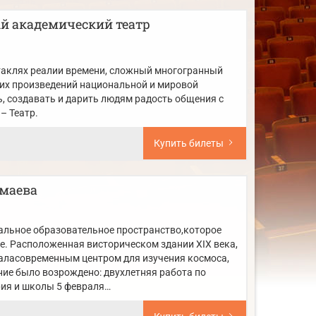
й академический театр
ктаклях реалии времени, сложный многогранный
ших произведений национальной и мировой
ь, создавать и дарить людям радость общения с
– Театр.
Купить билеты
омаева
альное образовательное пространство,которое
е. Расположенная висторическом здании XIX века,
таласовременным центром для изучения космоса,
ание было возрождено: двухлетняя работа по
ия и школы 5 февраля…