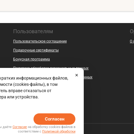
Пользователям
О
Пользовательское соглашение
О 
Подарочные сертификаты
Бонусная программа
Политика обработки персональных данных
Согласие на обработку персональных данных
 кратких информационных файлов,
ости (cookies-файлы), в том
Безопасность
ель вправе отказаться от
Контакты
ера или устройства.
Документы
Вакансии
Согласен
Вы даёте
Согласие
на обработку cookies-файлов в
соответствии с
Политикой обработки