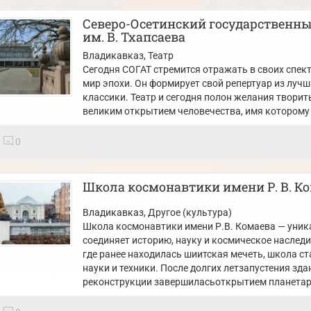
Северо-Осетинский государственны
им. В. Тхапсаева
Владикавказ
, Театр
Сегодня СОГАТ стремится отражать в своих спе
мир эпохи. Он формирует свой репертуар из луч
классики. Театр и сегодня полон желания творит
великим открытием человечества, имя которому 
0
Школа космонавтики имени Р. В. К
Владикавказ
, Другое (культура)
Школа космонавтики имени Р.В. Комаева — уник
соединяет историю, науку и космическое наследи
где ранее находилась шиитская мечеть, школа с
науки и техники. После долгих летзапустения зд
реконструкции завершиласьоткрытием планетар