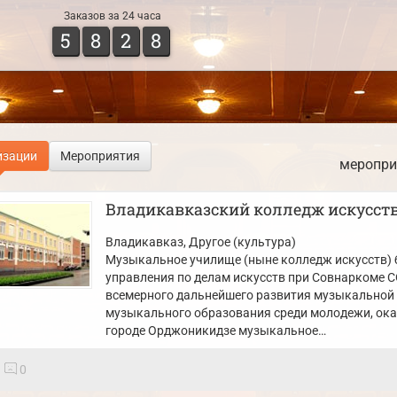
Заказов за 24 часа
5
8
2
8
изации
Мероприятия
меропри
Владикавказский колледж искусств
Владикавказ
, Другое (культура)
Музыкальное училище (ныне колледж искусств) 
управления по делам искусств при Совнаркоме СО
всемерного дальнейшего развития музыкальной 
музыкального образования среди молодежи, ок
городе Орджоникидзе музыкальное…
0