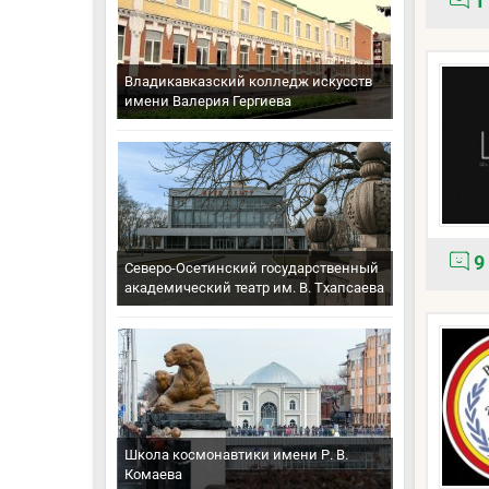
1
Владикавказский колледж искусств
имени Валерия Гергиева
9
Северо-Осетинский государственный
академический театр им. В. Тхапсаева
Школа космонавтики имени Р. В.
Комаева