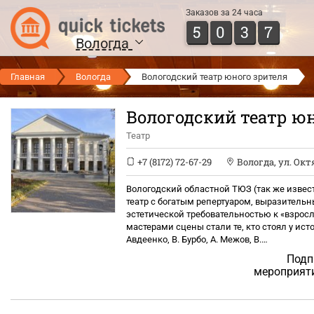
Заказов за 24 часа
5
0
3
7
Вологда
Главная
Вологда
Вологодский театр юного зрителя
Вологодский театр ю
Театр
+7 (8172) 72-67-29
Вологда
,
ул. Окт
Вологодский областной ТЮЗ (так же извест
театр с богатым репертуаром, выразитель
эстетической требовательностью к «взрос
мастерами сцены стали те, кто стоял у ист
Авдеенко, В. Бурбо, А. Межов, В.…
Подп
мероприят