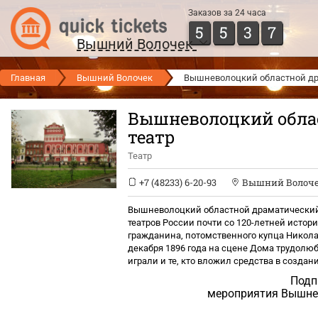
Заказов за 24 часа
5
5
3
7
Вышний Волочек
Главная
Вышний Волочек
Вышневолоцкий областной др
Вышневолоцкий обла
театр
Театр
+7 (48233) 6-20-93
Вышний Волоч
Вышневолоцкий областной драматический
театров России почти со 120-летней истори
гражданина, потомственного купца Никол
декабря 1896 года на сцене Дома трудолюб
играли и те, кто вложил средства в создан
Подп
мероприятия Вышне