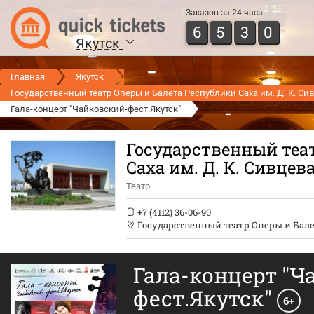
Заказов за 24 часа
6
5
3
0
Якутск
Главная
Якутск
Государственный театр Оперы и Балета Республики Саха им. Д. К. С
Гала-концерт "Чайковский-фест.Якутск"
Государственный теа
Саха им. Д. К. Сивце
Театр
+7 (4112) 36-06-90
Государственный театр Оперы и Балет
Гала-концерт "Ч
фест.Якутск"
6+