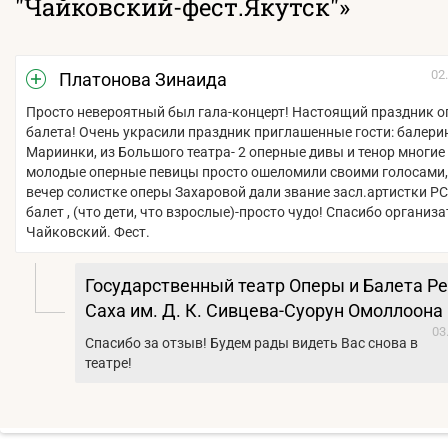
"Чайковский-фест.Якутск"»
02
Платонова Зинаида
Просто невероятный был гала-концерт! Настоящий праздник о
балета! Очень украсили праздник приглашенные гости: балери
Мариинки, из Большого театра- 2 оперные дивы и тенор многие
молодые оперные певицы просто ошеломили своими голосами, 
вечер солистке оперы Захаровой дали звание засл.артистки РС
балет , (что дети, что взрослые)-просто чудо! Спасибо организ
Чайковский. Фест.
Государственный театр Оперы и Балета Р
Саха им. Д. К. Сивцева-Суорун Омоллоона
03
Спасибо за отзыв! Будем рады видеть Вас снова в
театре!