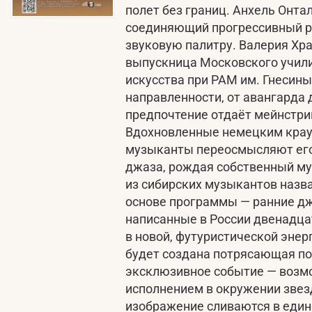
полет без границ. Анхель Онта
соединяющий прогрессивный р
звуковую палитру. Валерия Хр
выпускница Московского учил
искусства при РАМ им. Гнесины
направленности, от авангарда 
предпочтение отдаёт мейнстри
Вдохновленные немецким крау
музыканты переосмысляют его
джаза, рождая собственный му
из сибирских музыкантов назва
основе программы — ранние д
написанные в России двенадца
в новой, футуристической энер
будет создана потрясающая по
эксклюзивное событие — возм
исполнением в окружении звезд
изображение сливаются в един