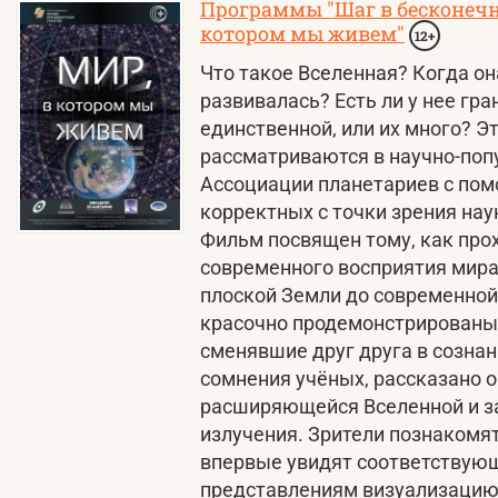
Программы "Шаг в бесконечно
котором мы живем"
12+
Что такое Вселенная? Когда он
развивалась? Есть ли у нее гр
единственной, или их много? Э
рассматриваются в научно-поп
Ассоциации планетариев с пом
корректных с точки зрения нау
Фильм посвящен тому, как про
современного восприятия мира
плоской Земли до современной
красочно продемонстрированы
сменявшие друг друга в созна
сомнения учёных, рассказано 
расширяющейся Вселенной и з
излучения. Зрители познакомя
впервые увидят соответству
представлениям визуализацию