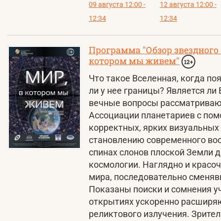
09 августа 12:00 -
12 августа 12:00 -
12:34
12:34
Программа "Обзор звездного н
котором мы живем"
12+
Что такое Вселенная, когда поя
ли у нее границы? Является ли
вечные вопросы рассматриваю
Ассоциации планетариев с по
корректных, ярких визуальных
становлению современного вос
спинах слонов плоской Земли 
космологии. Наглядно и красо
мира, последовательно сменяв
Показаны поиски и сомнения уч
открытиях ускоренно расширя
реликтового излучения. Зрите