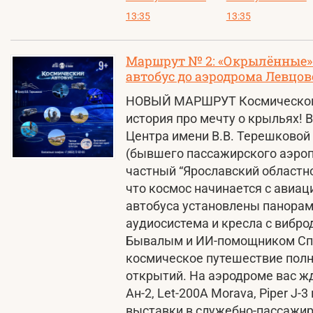
13:35
13:35
Маршрут № 2: «Окрылённые»
автобус до аэродрома Левцов
НОВЫЙ МАРШРУТ Космического 
история про мечту о крыльях! 
Центра имени В.В. Терешковой
(бывшего пассажирского аэроп
частный “Ярославский областно
что космос начинается с авиац
автобуса установлены панора
аудиосистема и кресла с вибр
Бывалым и ИИ-помощником Сп
космическое путешествие полн
открытий. На аэродроме вас жд
Ан-2, Let-200A Morava, Piper J-
выставки в служебно-пассажир