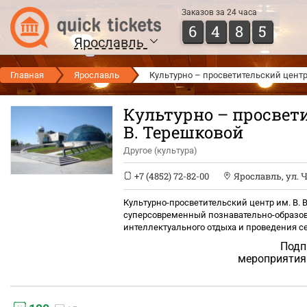
Заказов за 24 часа
6
4
8
5
Ярославль
Главная
Ярославль
Культурно – просветительский центр 
Культурно – просвети
В. Терешковой
Другое (культура)
+7 (4852) 72-82-00
Ярославль
,
ул. 
Культурно-просветительский центр им. В. 
суперсовременный познавательно-образов
интеллектуального отдыха и проведения се
Подп
мероприятия