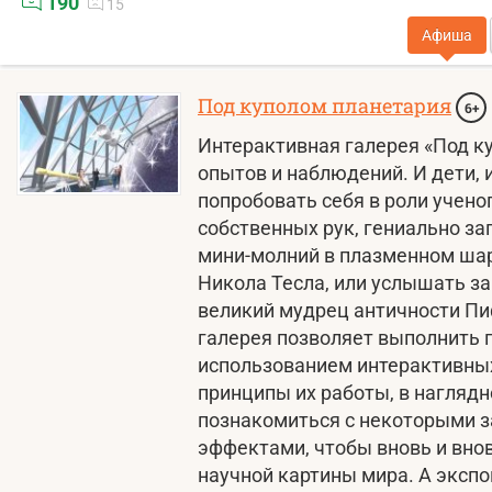
190
15
Афиша
Под куполом планетария
6+
Интерактивная галерея «Под к
опытов и наблюдений. И дети,
попробовать себя в роли учено
собственных рук, гениально з
мини-молний в плазменном ша
Никола Тесла, или услышать з
великий мудрец античности Пи
галерея позволяет выполнить 
использованием интерактивных
принципы их работы, в наглядн
познакомиться с некоторыми 
эффектами, чтобы вновь и вно
научной картины мира. А эксп