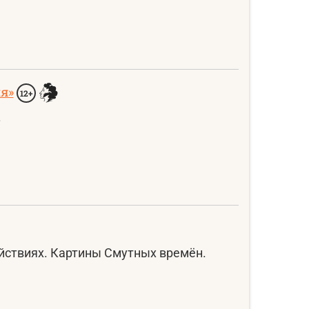
я»
12+
.
йствиях. Картины Смутных времён.