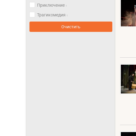
Приключение
1
Трагикомедия
1
Очистить