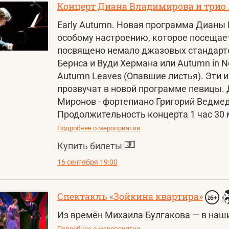
Концерт Диана Владимирова и трио
Early Autumn. Новая программа Дианы
особому настроению, которое посещае
посвящено немало джазовых стандарто
Бернса и Вуди Хермана или Autumn in N
Autumn Leaves (Опавшие листья). Эти 
прозвучат в новой программе певицы. 
Миронов - фортепиано Григорий Ведмедь
Продолжительность концерта 1 час 30 
Подробнее о мероприятии
Купить билеты
16 сентября 19:00
Спектакль «Зойкина квартира»
16+
Из времён Михаила Булгакова — в наши
Подробнее о мероприятии