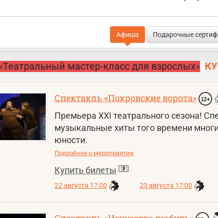
Афиша
Подарочные серти
«
Театральный мастер-класс для взрослых
»
КУ
Спектакль «Покровские ворота»
12+
Премьера XXI театрального сезона! С
музыкальные хиты того времени многи
юности.
Подробнее о мероприятии
Купить билеты
22 августа 17:00
23 августа 17:00
Спектакль «Искусство любить»