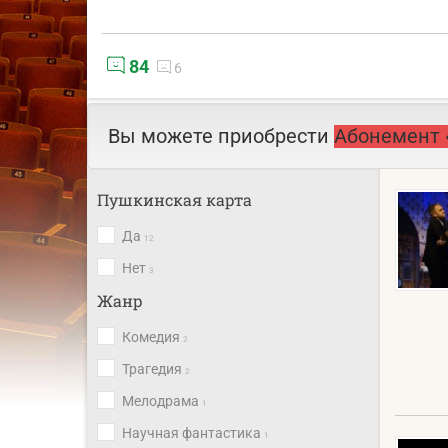
84
6
Вы можете приобрести
Абонемент 
Пушкинская карта
Да
12
Нет
3
Жанр
Комедия
2
Трагедия
2
Мелодрама
1
Научная фантастика
1