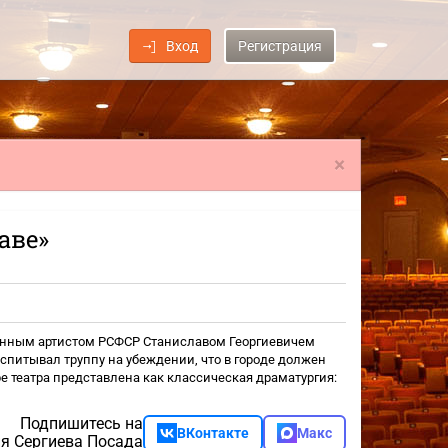
Вход
Регистрация
×
аве»
уженным артистом РСФСР Станиславом Георгиевичем
спитывал труппу на убеждении, что в городе должен
е театра представлена как классическая драматургия:
Подпишитесь на
ВКонтакте
Макс
я Сергиева Посада