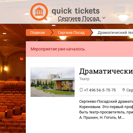
Сергиев Посад
Главная
Сергиев Посад
Драматический теа
Мероприятие уже началось.
Драматический
Театр
+7 496 54-5-75-75
Се
Сергиево-Посадский драмати
Кореневым. Это первый проф
быть театр-просветитель, пр
А. Пушкин, Н. Гоголь, М.…